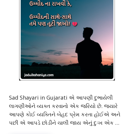
Sad Shayari in Gujarati એ આપણી દુભાયેલી
લાગણીઓને વ્યક્ત કરવાનો એક જરિયો છે. જયારે
આપણે કોઈ વ્યક્તિને બેહદ પ્રેમ કરતા હોઈએ અને
પછી એ આપડે છોડીને ચાલી જાય એનું દુઃખ એક …