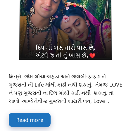
મિત્રો, જેમ લોચા-લફડા અને જલેબી-ફાફડા ને
ગુજરાતી ની Life માંથી કાઢી નથી શકાતું. તેમજ LOVE
ને પણ ગુજરાતી ના દિલ માંથી કાઢી નથી શકાતું. તો
ચાલો આજે તેવીજ ગુજરાતી શાયરી લવ, Love …
Read more