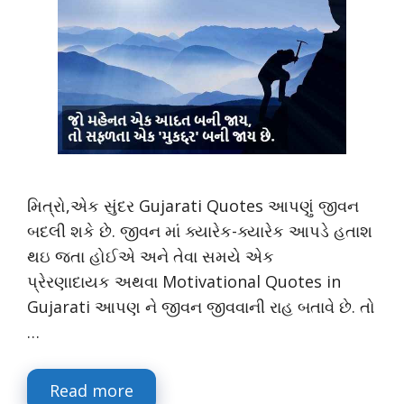
મિત્રો,એક સુંદર Gujarati Quotes આપણું જીવન
બદલી શકે છે. જીવન માં ક્યારેક-ક્યારેક આપડે હતાશ
થઇ જતા હોઈએ અને તેવા સમયે એક
પ્રેરણાદાયક અથવા Motivational Quotes in
Gujarati આપણ ને જીવન જીવવાની રાહ બતાવે છે. તો
…
Read more