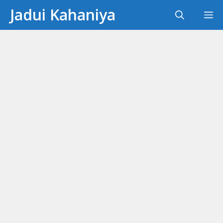
Skip
Jadui Kahaniya
M
to
content