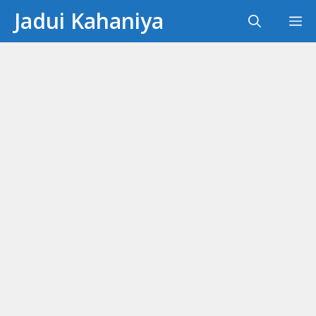
Skip
Jadui Kahaniya
M
to
content