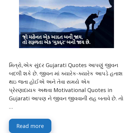
મિત્રો,એક સુંદર Gujarati Quotes આપણું જીવન
બદલી શકે છે. જીવન માં ક્યારેક-ક્યારેક આપડે હતાશ
થઇ જતા હોઈએ અને તેવા સમયે એક
પ્રેરણાદાયક અથવા Motivational Quotes in
Gujarati આપણ ને જીવન જીવવાની રાહ બતાવે છે. તો
…
Read more