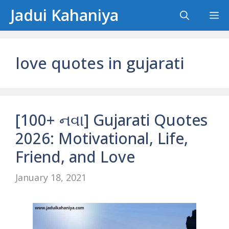
Skip
Jadui Kahaniya
M
to
content
love quotes in gujarati
[100+ નવા] Gujarati Quotes
2026: Motivational, Life,
Friend, and Love
January 18, 2021