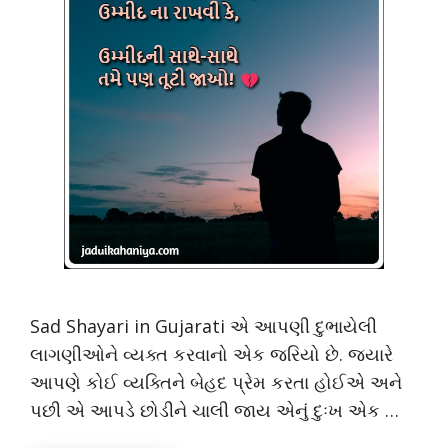
Sad Shayari in Gujarati એ આપણી દુભાયેલી
લાગણીઓને વ્યક્ત કરવાનો એક જરિયો છે. જયારે
આપણે કોઈ વ્યક્તિને બેહદ પ્રેમ કરતા હોઈએ અને
પછી એ આપડે છોડીને ચાલી જાય એનું દુઃખ એક …