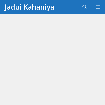
Skip
Jadui Kahaniya
M
to
content